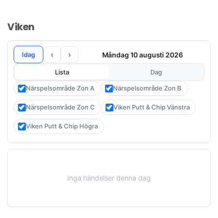
Viken
‹
›
Måndag 10 augusti 2026
Idag
Lista
Dag
Närspelsområde Zon A
Närspelsområde Zon B
Närspelsområde Zon C
Viken Putt & Chip Vänstra
Viken Putt & Chip Högra
Inga händelser denna dag