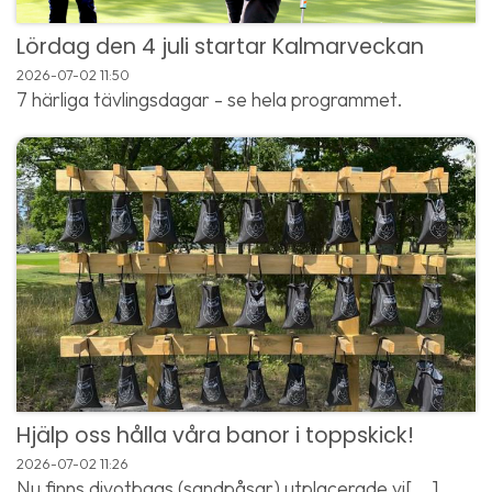
Lördag den 4 juli startar Kalmarveckan
2026-07-02
11:50
7 härliga tävlingsdagar - se hela programmet.
Hjälp oss hålla våra banor i toppskick!
2026-07-02
11:26
Nu finns divotbags (sandpåsar) utplacerade vi[...]