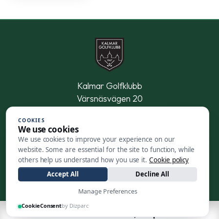
Kalmar Golfklubb
Värsnäsvägen 20
395 90 Kalmar
COOKIES
We use cookies
0480-47 21 11
We use cookies to improve your experience on our
website. Some are essential for the site to function, while
Kontakt och öppettider
others help us understand how you use it.
Cookie policy
Accept All
Decline All
Manage Preferences
CookieConsent
by Dizparc
| Made by