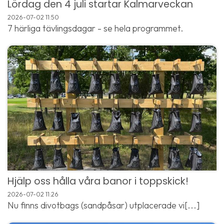
Lördag den 4 juli startar Kalmarveckan
2026-07-02
11:50
7 härliga tävlingsdagar - se hela programmet.
Hjälp oss hålla våra banor i toppskick!
2026-07-02
11:26
Nu finns divotbags (sandpåsar) utplacerade vi[...]