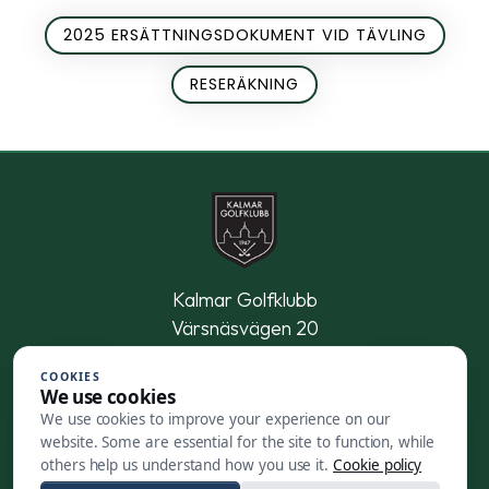
2025 ERSÄTTNINGSDOKUMENT VID TÄVLING
RESERÄKNING
Kalmar Golfklubb
Värsnäsvägen 20
395 90 Kalmar
COOKIES
We use cookies
0480-47 21 11
We use cookies to improve your experience on our
website. Some are essential for the site to function, while
Kontakt och öppettider
others help us understand how you use it.
Cookie policy