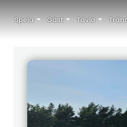
Spela
Gäst
Tävla
Trän