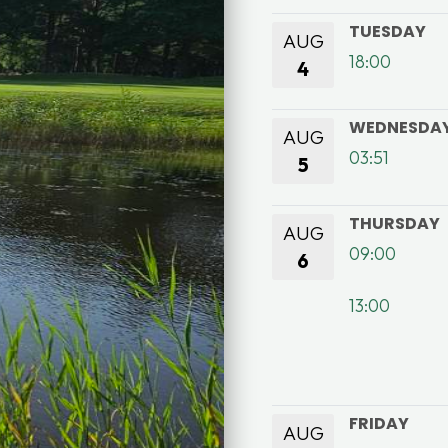
TUESDAY
AUG
18:00
4
WEDNESDA
AUG
03:51
5
THURSDAY
AUG
09:00
6
13:00
FRIDAY
AUG